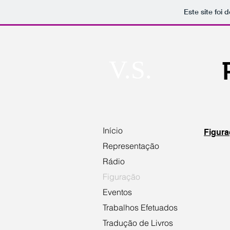
Este site foi
V.S.
Início
Fi
Representação
As Var
Rádio
Filme
Figuração
“As
Variaçõ
Eventos
de
Casanov
Trabalhos Efetuados
-
Tradução de Livros
2013