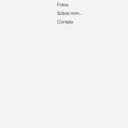
Realizad
Fotos
-
Michael
Sobre mim...
Sturmin
Contato
Unibet
Publici
“Unibet”
-
2014