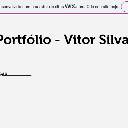
 desenvolvido com o criador de sites
.com
. Crie seu site hoje.
Portfólio -
Vitor
Silv
guração
iações de Casanova
Sol de Inverno
Novela
“Sol
es
de
inverno”
a”
-
2014
Para